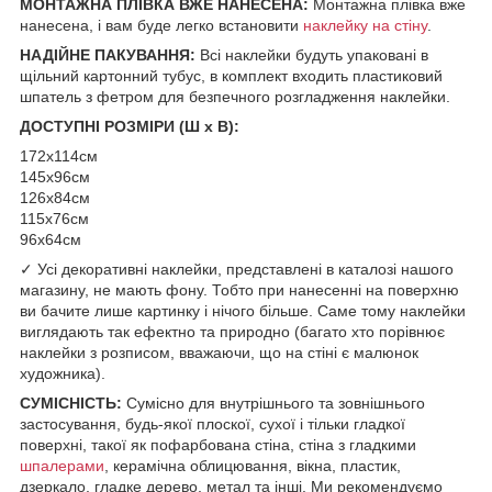
МОНТАЖНА ПЛІВКА ВЖЕ НАНЕСЕНА:
Монтажна плівка вже
нанесена, і вам буде легко встановити
наклейку на стіну
.
НАДІЙНЕ ПАКУВАННЯ:
Всі наклейки будуть упаковані в
щільний картонний тубус, в комплект входить пластиковий
шпатель з фетром для безпечного розгладження наклейки.
ДОСТУПНІ РОЗМІРИ (Ш х В):
172х114см
145х96см
126х84см
115х76см
96х64см
✓ Усі декоративні наклейки, представлені в каталозі нашого
магазину, не мають фону. Тобто при нанесенні на поверхню
ви бачите лише картинку і нічого більше. Саме тому наклейки
виглядають так ефектно та природно (багато хто порівнює
наклейки з розписом, вважаючи, що на стіні є малюнок
художника).
СУМІСНІСТЬ:
Сумісно для внутрішнього та зовнішнього
застосування, будь-якої плоскої, сухої і тільки гладкої
поверхні, такої як пофарбована стіна, стіна з гладкими
шпалерами
, керамічна облицювання, вікна, пластик,
дзеркало, гладке дерево, метал та інші. Ми рекомендуємо