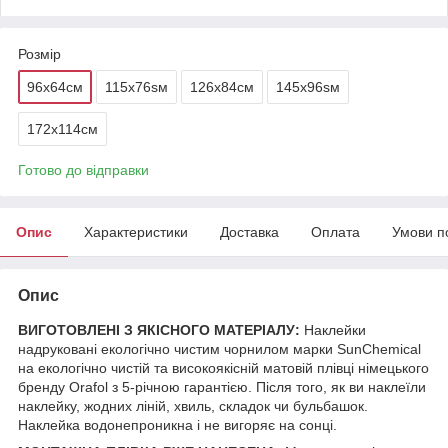
Розмір
96х64см
115x76sм
126х84см
145x96sм
172х114см
Готово до відправки
Опис
Характеристики
Доставка
Оплата
Умови п
Опис
ВИГОТОВЛЕНІ З ЯКІСНОГО МАТЕРІАЛУ:
Наклейки
надруковані екологічно чистим чорнилом марки SunChemical
на екологічно чистій та високоякісній матовій плівці німецького
бренду Orafol з 5-річною гарантією. Після того, як ви наклеїли
наклейку, жодних ліній, хвиль, складок чи бульбашок.
Наклейка водонепроникна і не вигоряє на сонці.