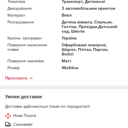
Тематика
Транспорт, Дитинські
Декорування
З автомобільним принтом
Матеріал
Вініл
Розташування
Дитяча кімната, Спальня,
Гостіна, Прихідна,Детський
сад, Школа
Країна- програвач
Україна
Поверхня нанесення
Офарбовані поверхні,
плівки
Шарло, Плітка, Партик,
Вобої
Поверхня наклейки
Матт
Розмір
96х64см
Приховати
Умови доставки
Доставка здійснюється тільки по передоплаті.
Нова Пошта
Самовивіз