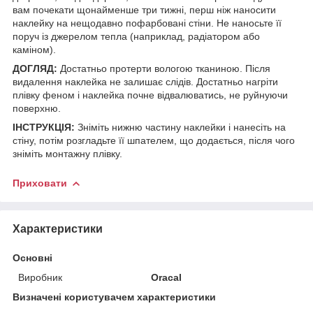
вам почекати щонайменше три тижні, перш ніж наносити
наклейку на нещодавно пофарбовані стіни. Не наносьте її
поруч із джерелом тепла (наприклад, радіатором або
каміном).
ДОГЛЯД:
Достатньо протерти вологою тканиною. Після
видалення наклейка не залишає слідів. Достатньо нагріти
плівку феном і наклейка почне відвалюватись, не руйнуючи
поверхню.
ІНСТРУКЦІЯ:
Зніміть нижню частину наклейки і нанесіть на
стіну, потім розгладьте її шпателем, що додається, після чого
зніміть монтажну плівку.
Приховати
Характеристики
Основні
Виробник
Oracal
Визначені користувачем характеристики