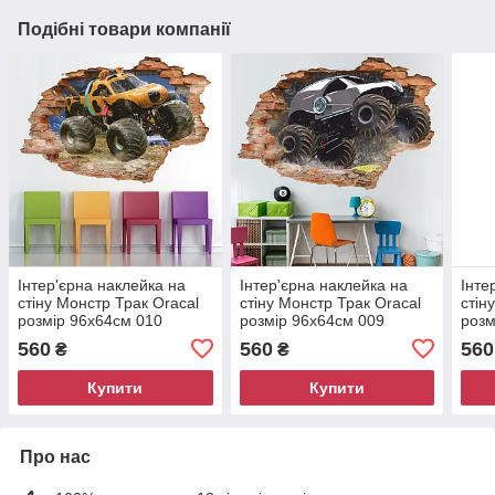
Подібні товари компанії
Інтер'єрна наклейка на
Інтер'єрна наклейка на
Інте
стіну Монстр Трак Oracal
стіну Монстр Трак Oracal
стін
розмір 96х64см 010
розмір 96х64см 009
розм
560
560
560
₴
₴
Купити
Купити
Про нас