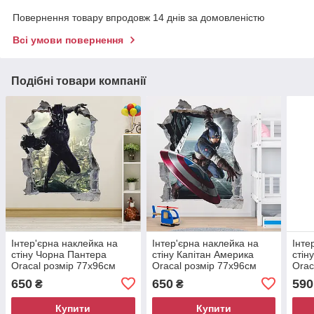
Повернення товару впродовж 14 днів за домовленістю
Всі умови повернення
Подібні товари компанії
Інтер'єрна наклейка на
Інтер'єрна наклейка на
Інте
стіну Чорна Пантера
стіну Капітан Америка
стіну
Oracal розмір 77х96см
Oracal розмір 77х96см
Orac
650
650
590
₴
₴
Купити
Купити