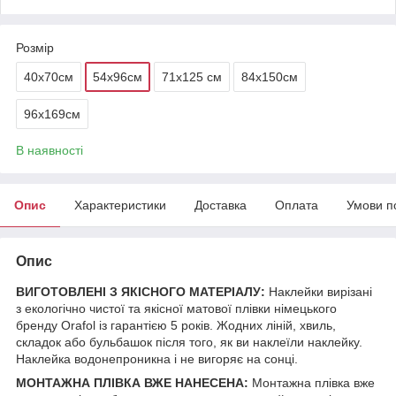
Розмір
40x70см
54x96см
71x125 см
84x150см
96x169см
В наявності
Опис
Характеристики
Доставка
Оплата
Умови п
Опис
ВИГОТОВЛЕНІ З ЯКІСНОГО МАТЕРІАЛУ:
Наклейки вирізані
з екологічно чистої та якісної матової плівки німецького
бренду Orafol із гарантією 5 років. Жодних ліній, хвиль,
складок або бульбашок після того, як ви наклеїли наклейку.
Наклейка водонепроникна і не вигоряє на сонці.
МОНТАЖНА ПЛІВКА ВЖЕ НАНЕСЕНА:
Монтажна плівка вже