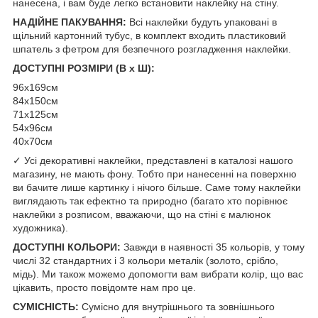
нанесена, і вам буде легко встановити наклейку на стіну.
НАДІЙНЕ ПАКУВАННЯ:
Всі наклейки будуть упаковані в
щільний картонний тубус, в комплект входить пластиковий
шпатель з фетром для безпечного розгладження наклейки.
ДОСТУПНІ РОЗМІРИ (В х Ш):
96x169см
84x150см
71x125см
54x96см
40x70см
✓ Усі декоративні наклейки, представлені в каталозі нашого
магазину, не мають фону. Тобто при нанесенні на поверхню
ви бачите лише картинку і нічого більше. Саме тому наклейки
виглядають так ефектно та природно (багато хто порівнює
наклейки з розписом, вважаючи, що на стіні є малюнок
художника).
ДОСТУПНІ КОЛЬОРИ:
Завжди в наявності 35 кольорів, у тому
числі 32 стандартних і 3 кольори металік (золото, срібло,
мідь). Ми також можемо допомогти вам вибрати колір, що вас
цікавить, просто повідомте нам про це.
СУМІСНІСТЬ:
Сумісно для внутрішнього та зовнішнього