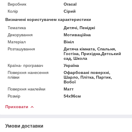
Виробник
Oracal
Колір
Сірий
Визначені користувачем характеристики
Тематика
Дитячі, Пеніджі
Декорування
Мотиваційна
Матеріал
Вініл
Розташування
Дитяча кімната, Спальня,
Гостіна, Прихідна,Детський
сад, Школа
Країна- програвач
Україна
Поверхня нанесення
Офарбовані поверхні,
плівки
Шарло, Плітка, Партик,
Вобої
Поверхня наклейки
Матт
Розмір
54x96см
Приховати
Умови доставки