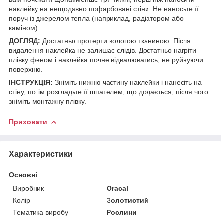
наклейку на нещодавно пофарбовані стіни. Не наносьте її
поруч із джерелом тепла (наприклад, радіатором або
каміном).
ДОГЛЯД:
Достатньо протерти вологою тканиною. Після
видалення наклейка не залишає слідів. Достатньо нагріти
плівку феном і наклейка почне відвалюватись, не руйнуючи
поверхню.
ІНСТРУКЦІЯ:
Зніміть нижню частину наклейки і нанесіть на
стіну, потім розгладьте її шпателем, що додається, після чого
зніміть монтажну плівку.
Приховати
Характеристики
Основні
Виробник
Oracal
Колір
Золотистий
Тематика виробу
Рослини