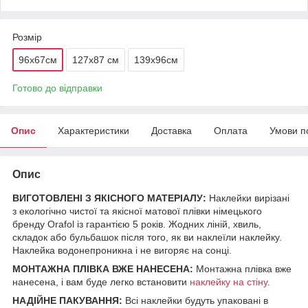
Розмір
96x67см
127x87 см
139x96см
Готово до відправки
Опис
Характеристики
Доставка
Оплата
Умови п
Опис
ВИГОТОВЛЕНІ З ЯКІСНОГО МАТЕРІАЛУ:
Наклейки вирізані
з екологічно чистої та якісної матової плівки німецького
бренду Orafol із гарантією 5 років. Жодних ліній, хвиль,
складок або бульбашок після того, як ви наклеїли наклейку.
Наклейка водонепроникна і не вигоряє на сонці.
МОНТАЖНА ПЛІВКА ВЖЕ НАНЕСЕНА:
Монтажна плівка вже
нанесена, і вам буде легко встановити
наклейку на стіну
.
НАДІЙНЕ ПАКУВАННЯ:
Всі наклейки будуть упаковані в