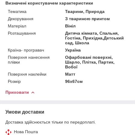
Визначені користувачем характеристики
Тематика
Тварини, Природа
Декорування
З твариною принтом
Матеріал
Вініл
Розташування
Дитяча кімната, Спальня,
Гостіна, Прихідна,Детський
сад, Школа
Країна- програвач
Україна
Поверхня нанесення
Офарбовані поверхні,
плівки
Шарло, Плітка, Партик,
Вобої
Поверхня наклейки
Матт
Розмір
96x67см
Приховати
Умови доставки
Доставка здійснюється тільки по передоплаті.
Нова Пошта