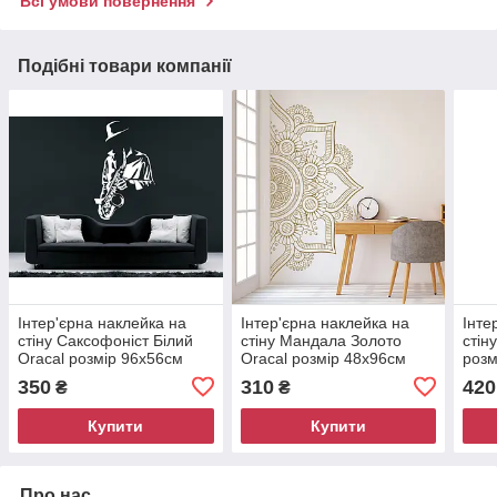
Всі умови повернення
Подібні товари компанії
Інтер'єрна наклейка на
Інтер'єрна наклейка на
Інте
стіну Саксофоніст Білий
стіну Мандала Золото
стін
Oracal розмір 96x56см
Oracal розмір 48х96см
розм
010
350
310
420
₴
₴
Купити
Купити
Про нас