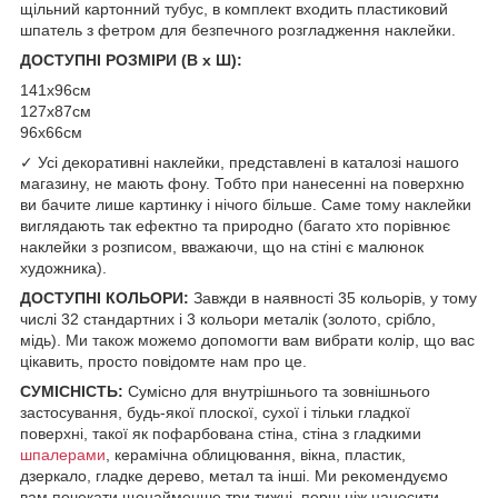
щільний картонний тубус, в комплект входить пластиковий
шпатель з фетром для безпечного розгладження наклейки.
ДОСТУПНІ РОЗМІРИ (В х Ш):
141x96см
127x87см
96x66см
✓ Усі декоративні наклейки, представлені в каталозі нашого
магазину, не мають фону. Тобто при нанесенні на поверхню
ви бачите лише картинку і нічого більше. Саме тому наклейки
виглядають так ефектно та природно (багато хто порівнює
наклейки з розписом, вважаючи, що на стіні є малюнок
художника).
ДОСТУПНІ КОЛЬОРИ:
Завжди в наявності 35 кольорів, у тому
числі 32 стандартних і 3 кольори металік (золото, срібло,
мідь). Ми також можемо допомогти вам вибрати колір, що вас
цікавить, просто повідомте нам про це.
СУМІСНІСТЬ:
Сумісно для внутрішнього та зовнішнього
застосування, будь-якої плоскої, сухої і тільки гладкої
поверхні, такої як пофарбована стіна, стіна з гладкими
шпалерами
, керамічна облицювання, вікна, пластик,
дзеркало, гладке дерево, метал та інші. Ми рекомендуємо
вам почекати щонайменше три тижні, перш ніж наносити