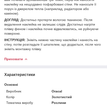
наклейку на нещодавно пофарбовані стіни. Не наносьте її
поруч із джерелом тепла (наприклад, радіатором або
каміном).
ДОГЛЯД:
Достатньо протерти вологою тканиною. Після
видалення наклейка не залишає слідів. Достатньо нагріти
плівку феном і наклейка почне відвалюватись, не руйнуючи
поверхню.
ІНСТРУКЦІЯ:
Зніміть нижню частину наклейки і нанесіть на
стіну, потім розгладьте її шпателем, що додається, після чого
зніміть монтажну плівку.
Приховати
Характеристики
Основні
Виробник
Oracal
Колір
Золотистий
Тематика виробу
Рослини