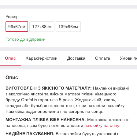
Розмір
96x67см
127x88см
139x96см
Готово до відправки
Опис
Характеристики
Доставка
Оплата
Умови п
Опис
ВИГОТОВЛЕНІ З ЯКІСНОГО МАТЕРІАЛУ:
Наклейки вирізані
з екологічно чистої та якісної матової плівки німецького
бренду Orafol із гарантією 5 років. Жодних ліній, хвиль,
складок або бульбашок після того, як ви наклеїли наклейку.
Наклейка водонепроникна і не вигоряє на сонці.
МОНТАЖНА ПЛІВКА ВЖЕ НАНЕСЕНА:
Монтажна плівка вже
нанесена, і вам буде легко встановити
наклейку на стіну
.
НАДІЙНЕ ПАКУВАННЯ:
Всі наклейки будуть упаковані в