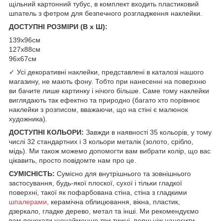
щільний картонний тубус, в комплект входить пластиковий
шпатель з фетром для безпечного розгладження наклейки.
ДОСТУПНІ РОЗМІРИ (В х Ш):
139x96см
127x88см
96x67см
✓ Усі декоративні наклейки, представлені в каталозі нашого
магазину, не мають фону. Тобто при нанесенні на поверхню
ви бачите лише картинку і нічого більше. Саме тому наклейки
виглядають так ефектно та природно (багато хто порівнює
наклейки з розписом, вважаючи, що на стіні є малюнок
художника).
ДОСТУПНІ КОЛЬОРИ:
Завжди в наявності 35 кольорів, у тому
числі 32 стандартних і 3 кольори металік (золото, срібло,
мідь). Ми також можемо допомогти вам вибрати колір, що вас
цікавить, просто повідомте нам про це.
СУМІСНІСТЬ:
Сумісно для внутрішнього та зовнішнього
застосування, будь-якої плоскої, сухої і тільки гладкої
поверхні, такої як пофарбована стіна, стіна з гладкими
шпалерами
, керамічна облицювання, вікна, пластик,
дзеркало, гладке дерево, метал та інші. Ми рекомендуємо
вам почекати щонайменше три тижні, перш ніж наносити