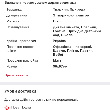
Визначені користувачем характеристики
Тематика
Тварини, Природа
Декорування
З твариною принтом
Матеріал
Вініл
Розташування
Дитяча кімната, Спальня,
Гостіна, Прихідна,Детський
сад, Школа
Країна- програвач
Україна
Поверхня нанесення
Офарбовані поверхні,
плівки
Шарло, Плітка, Партик,
Вобої
Поверхня наклейки
Матт
Розмір
96x67см
Приховати
Умови доставки
Доставка здійснюється тільки по передоплаті.
Нова Пошта