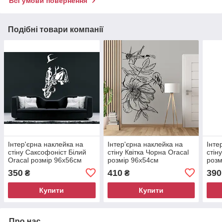
Всі умови повернення
Подібні товари компанії
Інтер'єрна наклейка на
Інтер'єрна наклейка на
Інте
стіну Саксофоніст Білий
стіну Квітка Чорна Oracal
стін
Oracal розмір 96x56см
розмір 96x54см
розм
350
410
390
₴
₴
Купити
Купити
Про нас