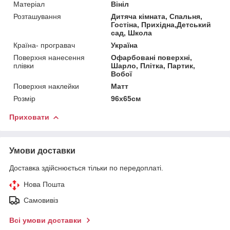
Матеріал
Вініл
Розташування
Дитяча кімната, Спальня,
Гостіна, Прихідна,Детський
сад, Школа
Країна- програвач
Україна
Поверхня нанесення
Офарбовані поверхні,
плівки
Шарло, Плітка, Партик,
Вобої
Поверхня наклейки
Матт
Розмір
96х65см
Приховати
Умови доставки
Доставка здійснюється тільки по передоплаті.
Нова Пошта
Самовивіз
Всі умови доставки