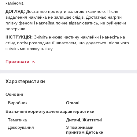
каміном).
ДОГЛЯД:
Достатньо протерти вологою тканиною. Після
видалення наклейка не залишає слідів. Достатньо нагріти
плівку феном і наклейка почне відвалюватись, не руйнуючи
поверхню.
ІНСТРУКЦІЯ:
Зніміть нижню частину наклейки і нанесіть на
стіну, потім розгладьте її шпателем, що додається, після чого
зніміть монтажну плівку.
Приховати
Характеристики
Основні
Виробник
Oracal
Визначені користувачем характеристики
Тематика
Дитячі, Життєтні
Декорування
З тваринами
принтом,Детське