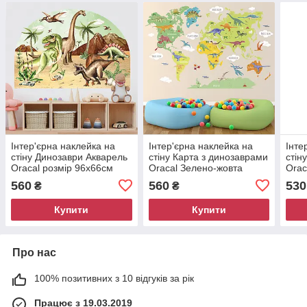
Інтер'єрна наклейка на
Інтер'єрна наклейка на
Інте
стіну Динозаври Акварель
стіну Карта з динозаврами
стін
Oracal розмір 96х66см
Oracal Зелено-жовта
Orac
розмір 64х96см
560
560
530
₴
₴
Купити
Купити
Про нас
100% позитивних з 10 відгуків за рік
Працює з 19.03.2019