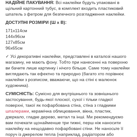
НАДІЙНЕ ПАКУВАННЯ:
Всі наклейки будуть упаковані в
щільний картонний тубус, в комплект входить пластиковий
шпатель з фетром для безпечного розгладження наклейки.
ДОСТУПНІ РОЗМІРИ (Ш х В):
171х114см
144х96см
127х85см
96х65см
✓ Усі декоративні наклейки, представлені в каталозі нашого
магазину, не мають фону. Тобто при нанесенні на поверхню
ви бачите лише картинку і нічого більше. Саме тому наклейки
виглядають так ефектно та природно (багато хто порівнює
наклейки з розписом, вважаючи, що на стіні є малюнок
художника).
СУМІСНІСТЬ:
Сумісно для внутрішнього та зовнішнього
застосування, будь-якої плоскої, сухої і тільки гладкої
поверхні, такої як пофарбована стіна, стіна з гладкими
шпалерами
, керамічна облицювання, вікна, пластик,
дзеркало, гладке дерево, метал та інші. Ми рекомендуємо
вам почекати щонайменше три тижні, перш ніж наносити
наклейку на нещодавно пофарбовані стіни. Не наносьте її
поруч із джерелом тепла (наприклад, радіатором або