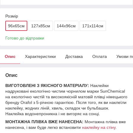
Розмір
96х65см
127х85см
144х96см
171х114см
Готово до відправки
Опис
Характеристики
Доставка
Оплата
Умови п
Опис
ВИГОТОВЛЕНІ З ЯКІСНОГО МАТЕРІАЛУ:
Наклейки
надруковані екологічно чистим чорнилом марки SunChemical
на екологічно чистій та високоякісній матовій плівці німецького
бренду Orafol з 5-річною гарантією. Після того, як ви наклеїли
наклейку, жодних ліній, хвиль, складок чи бульбашок.
Наклейка водонепроникна і не вигоряє на сонці.
МОНТАЖНА ПЛІВКА ВЖЕ НАНЕСЕНА:
Монтажна плівка вже
нанесена, і вам буде легко встановити
наклейку на стіну
.