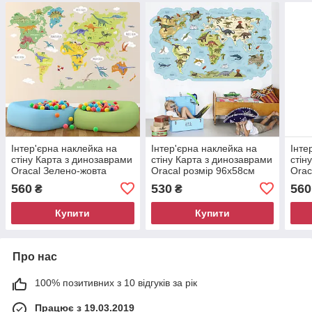
Інтер'єрна наклейка на
Інтер'єрна наклейка на
Інте
стіну Карта з динозаврами
стіну Карта з динозаврами
стін
Oracal Зелено-жовта
Oracal розмір 96х58см
Orac
розмір 64х96см
64х
560
530
560
₴
₴
Купити
Купити
Про нас
100% позитивних з 10 відгуків за рік
Працює з 19.03.2019