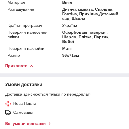
Матеріал
Вініл
Розташування
Дитяча кімната, Спальня,
Гостіна, Прихідна,Детський
сад, Школа
Країна- програвач
Україна
Поверхня нанесення
Офарбовані поверхні,
плівки
Шарло, Плітка, Партик,
Вобої
Поверхня наклейки
Матт
Розмір
96x71см
Приховати
Умови доставки
Доставка здійснюється тільки по передоплаті.
Нова Пошта
Самовивіз
Всі умови доставки