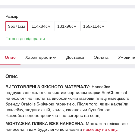
Розмір
96x71см
114x84см
131х96см
155х114см
Готово до відправки
Опис
Характеристики
Доставка
Оплата
Умови п
Опис
ВИГОТОВЛЕНІ З ЯКІСНОГО МАТЕРІАЛУ:
Наклейки
надруковані екологічно чистим чорнилом марки SunChemical
на екологічно чистій та високоякісній матовій плівці німецького
бренду Orafol з 5-річною гарантією. Після того, як ви наклеїли
наклейку, жодних ліній, хвиль, складок чи бульбашок.
Наклейка водонепроникна і не вигоряє на сонці.
МОНТАЖНА ПЛІВКА ВЖЕ НАНЕСЕНА:
Монтажна плівка вже
нанесена, і вам буде легко встановити
наклейку на стіну
.