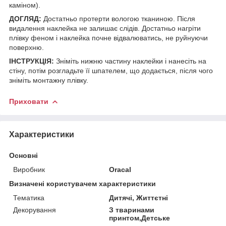
каміном).
ДОГЛЯД:
Достатньо протерти вологою тканиною. Після
видалення наклейка не залишає слідів. Достатньо нагріти
плівку феном і наклейка почне відвалюватись, не руйнуючи
поверхню.
ІНСТРУКЦІЯ:
Зніміть нижню частину наклейки і нанесіть на
стіну, потім розгладьте її шпателем, що додається, після чого
зніміть монтажну плівку.
Приховати
Характеристики
Основні
Виробник
Oracal
Визначені користувачем характеристики
Тематика
Дитячі, Життєтні
Декорування
З тваринами
принтом,Детське