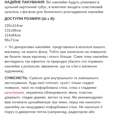
НАДІЙНЕ ПАКУВАННЯ:
Всі наклейки будуть упаковані в
щільний картонний тубус, в комплект входить пластиковий
шпатель з фетром для безпечного розгладження наклейки.
ДОСТУПНІ РОЗМІРИ (Ш х В):
155х114см
131х96см
114х84см
96х71см
✓ Усі декоративні наклейки, представлені в каталозі нашого
магазину, не мають фону. Тобто при нанесенні на поверхню
ви бачите лише картинку і нічого більше. Саме тому наклейки
виглядають так ефектно та природно (багато хто порівнює
наклейки з розписом, вважаючи, що на стіні є малюнок
художника).
СУМІСНІСТЬ:
Сумісно для внутрішнього та зовнішнього
застосування, будь-якої плоскої, сухої і тільки гладкої
поверхні, такої як пофарбована стіна, стіна з гладкими
шпалерами
, керамічна облицювання, вікна, пластик,
дзеркало, гладке дерево, метал та інші. Ми рекомендуємо
вам почекати щонайменше три тижні, перш ніж наносити
наклейку на нещодавно пофарбовані стіни. Не наносьте її
поруч із джерелом тепла (наприклад, радіатором або