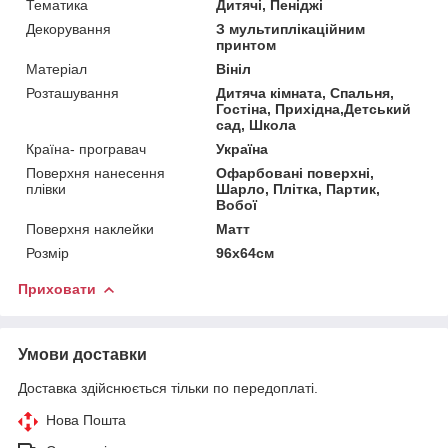
Тематика
Дитячі, Пеніджі
Декорування
З мультиплікаційним
принтом
Матеріал
Вініл
Розташування
Дитяча кімната, Спальня,
Гостіна, Прихідна,Детський
сад, Школа
Країна- програвач
Україна
Поверхня нанесення
Офарбовані поверхні,
плівки
Шарло, Плітка, Партик,
Вобої
Поверхня наклейки
Матт
Розмір
96х64см
Приховати
Умови доставки
Доставка здійснюється тільки по передоплаті.
Нова Пошта