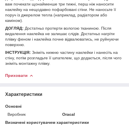
вам почекати щонайменше три тижні, перш ніж наносити
наклейку на нещодавно пофарбовані стіни. Не наносьте її
поруч із джерелом тепла (наприклад, радіатором або
каміном).
ДОГЛЯД:
Достатньо протерти вологою тканиною. Після
видалення наклейка не залишає слідів. Достатньо нагріти
плівку феном і наклейка почне відвалюватись, не руйнуючи
поверхню.
ІНСТРУКЦІЯ:
Зніміть нижню частину наклейки і нанесіть на
стіну, потім розгладьте її шпателем, що додається, після чого
зніміть монтажну плівку.
Приховати
Характеристики
Основні
Виробник
Oracal
Визначені користувачем характеристики