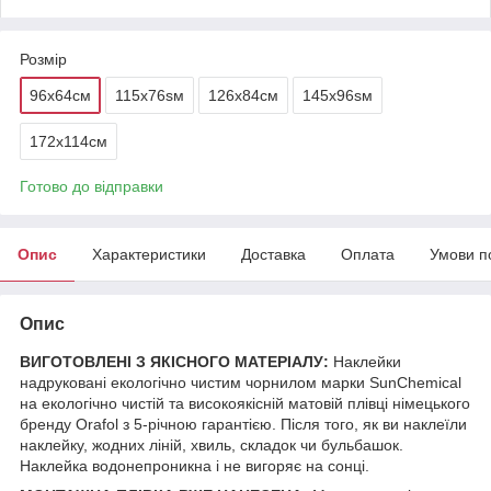
Розмір
96х64см
115x76sм
126х84см
145x96sм
172х114см
Готово до відправки
Опис
Характеристики
Доставка
Оплата
Умови п
Опис
ВИГОТОВЛЕНІ З ЯКІСНОГО МАТЕРІАЛУ:
Наклейки
надруковані екологічно чистим чорнилом марки SunChemical
на екологічно чистій та високоякісній матовій плівці німецького
бренду Orafol з 5-річною гарантією. Після того, як ви наклеїли
наклейку, жодних ліній, хвиль, складок чи бульбашок.
Наклейка водонепроникна і не вигоряє на сонці.