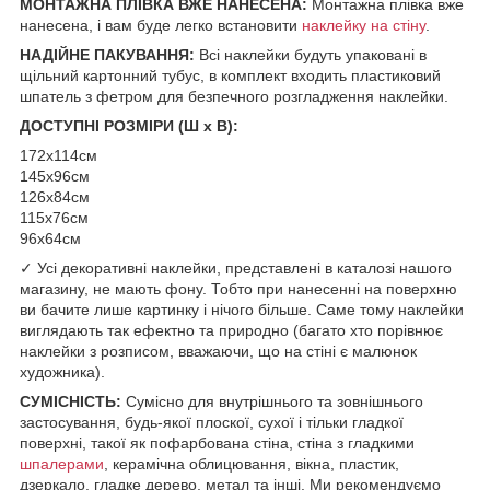
МОНТАЖНА ПЛІВКА ВЖЕ НАНЕСЕНА:
Монтажна плівка вже
нанесена, і вам буде легко встановити
наклейку на стіну
.
НАДІЙНЕ ПАКУВАННЯ:
Всі наклейки будуть упаковані в
щільний картонний тубус, в комплект входить пластиковий
шпатель з фетром для безпечного розгладження наклейки.
ДОСТУПНІ РОЗМІРИ (Ш х В):
172х114см
145х96см
126х84см
115х76см
96х64см
✓ Усі декоративні наклейки, представлені в каталозі нашого
магазину, не мають фону. Тобто при нанесенні на поверхню
ви бачите лише картинку і нічого більше. Саме тому наклейки
виглядають так ефектно та природно (багато хто порівнює
наклейки з розписом, вважаючи, що на стіні є малюнок
художника).
СУМІСНІСТЬ:
Сумісно для внутрішнього та зовнішнього
застосування, будь-якої плоскої, сухої і тільки гладкої
поверхні, такої як пофарбована стіна, стіна з гладкими
шпалерами
, керамічна облицювання, вікна, пластик,
дзеркало, гладке дерево, метал та інші. Ми рекомендуємо