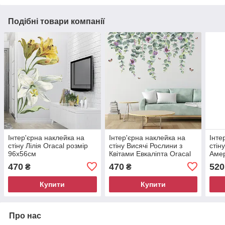
Подібні товари компанії
Інтер'єрна наклейка на
Інтер'єрна наклейка на
Інте
стіну Лілія Oracal розмір
стіну Висячі Рослини з
стін
96х56см
Квітами Евкаліпта Oracal
Амер
розмір 52х96см
розм
470
470
520
₴
₴
Купити
Купити
Про нас