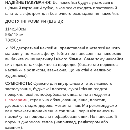
НАДІЙНЕ ПАКУВАННЯ:
Всі наклейки будуть упаковані в
щільний картонний тубус, в комплект входить пластиковий
шпатель з фетром для безпечного розгладження наклейки.
ДОСТУПНІ РОЗМІРИ (Ш х В):
114х140см
96х118см
78х96см
✓ Усі декоративні наклейки, представлені в каталозі нашого
магазину, не мають фону. Тобто при нанесенні на поверхню
ви бачите лише картинку і нічого більше. Саме тому наклейки
виглядають так ефектно та природно (багато хто порівнює
наклейки з розписом, вважаючи, що на стіні є малюнок
художника).
СУМІСНІСТЬ:
Сумісно для внутрішнього та зовнішнього
застосування, будь-якої плоскої, сухої і тільки гладкої
поверхні, такої як пофарбована стіна, стіна з гладкими
шпалерами
, керамічна облицювання, вікна, пластик,
дзеркало, гладке дерево, метал та інші. Ми рекомендуємо
вам почекати щонайменше три тижні, перш ніж наносити
наклейку на нещодавно пофарбовані стіни. Не наносьте її
поруч із джерелом тепла (наприклад, радіатором або
каміном).