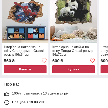
Інтер'єрна наклейка на
Інтер'єрна наклейка на
Інте
стіну Спайдермен Oracal
стіну Панди Oracal розмір
стін
розмір 96х64см
96х72см
розм
560
600
600
₴
₴
Купити
Купити
Про нас
100% позитивних з 13 відгуків за рік
Працює з 19.03.2019