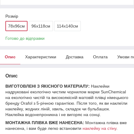
Розмір
78x96см
96х118см
114х140см
Готово до відправки
Опис
Характеристики
Доставка
Оплата
Умови п
Опис
ВИГОТОВЛЕНІ З ЯКІСНОГО МАТЕРІАЛУ:
Наклейки
надруковані екологічно чистим чорнилом марки SunChemical
на екологічно чистій та високоякісній матовій плівці німецького
бренду Orafol з 5-річною гарантією. Після того, як ви наклеїли
наклейку, жодних ліній, хвиль, складок чи бульбашок.
Наклейка водонепроникна і не вигоряє на сонці.
МОНТАЖНА ПЛІВКА ВЖЕ НАНЕСЕНА:
Монтажна плівка вже
нанесена, і вам буде легко встановити
наклейку на стіну
.