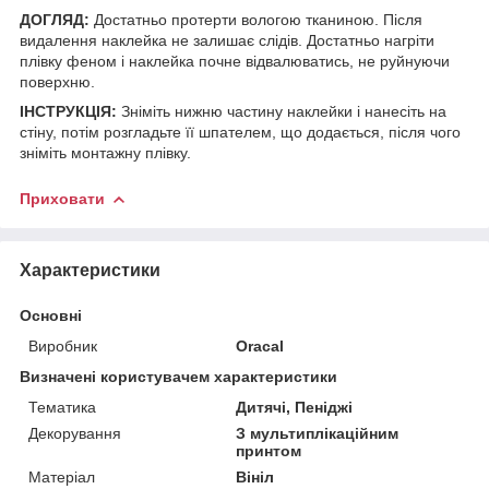
ДОГЛЯД:
Достатньо протерти вологою тканиною. Після
видалення наклейка не залишає слідів. Достатньо нагріти
плівку феном і наклейка почне відвалюватись, не руйнуючи
поверхню.
ІНСТРУКЦІЯ:
Зніміть нижню частину наклейки і нанесіть на
стіну, потім розгладьте її шпателем, що додається, після чого
зніміть монтажну плівку.
Приховати
Характеристики
Основні
Виробник
Oracal
Визначені користувачем характеристики
Тематика
Дитячі, Пеніджі
Декорування
З мультиплікаційним
принтом
Матеріал
Вініл