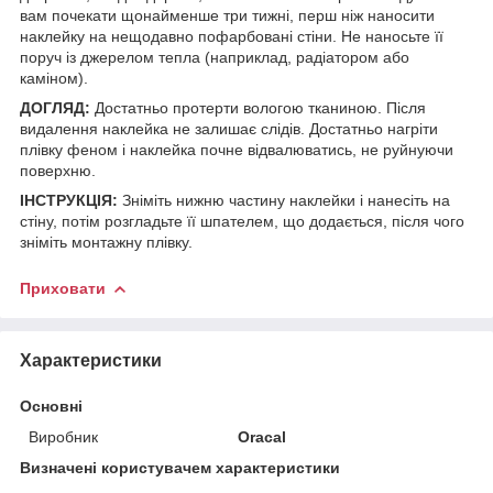
вам почекати щонайменше три тижні, перш ніж наносити
наклейку на нещодавно пофарбовані стіни. Не наносьте її
поруч із джерелом тепла (наприклад, радіатором або
каміном).
ДОГЛЯД:
Достатньо протерти вологою тканиною. Після
видалення наклейка не залишає слідів. Достатньо нагріти
плівку феном і наклейка почне відвалюватись, не руйнуючи
поверхню.
ІНСТРУКЦІЯ:
Зніміть нижню частину наклейки і нанесіть на
стіну, потім розгладьте її шпателем, що додається, після чого
зніміть монтажну плівку.
Приховати
Характеристики
Основні
Виробник
Oracal
Визначені користувачем характеристики