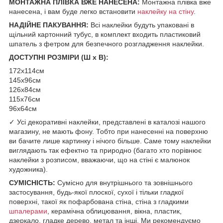
МОНТАЖНА ПЛІВКА ВЖЕ НАНЕСЕНА:
Монтажна плівка вже
нанесена, і вам буде легко встановити
наклейку на стіну
.
НАДІЙНЕ ПАКУВАННЯ:
Всі наклейки будуть упаковані в
щільний картонний тубус, в комплект входить пластиковий
шпатель з фетром для безпечного розгладження наклейки.
ДОСТУПНІ РОЗМІРИ (Ш х В):
172х114см
145х96см
126х84см
115х76см
96х64см
✓ Усі декоративні наклейки, представлені в каталозі нашого
магазину, не мають фону. Тобто при нанесенні на поверхню
ви бачите лише картинку і нічого більше. Саме тому наклейки
виглядають так ефектно та природно (багато хто порівнює
наклейки з розписом, вважаючи, що на стіні є малюнок
художника).
СУМІСНІСТЬ:
Сумісно для внутрішнього та зовнішнього
застосування, будь-якої плоскої, сухої і тільки гладкої
поверхні, такої як пофарбована стіна, стіна з гладкими
шпалерами
, керамічна облицювання, вікна, пластик,
дзеркало, гладке дерево, метал та інші. Ми рекомендуємо