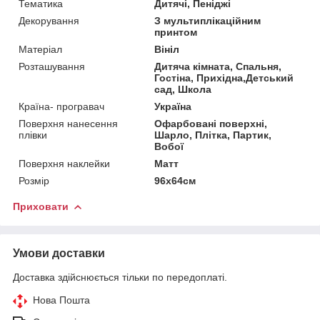
Тематика
Дитячі, Пеніджі
Декорування
З мультиплікаційним
принтом
Матеріал
Вініл
Розташування
Дитяча кімната, Спальня,
Гостіна, Прихідна,Детський
сад, Школа
Країна- програвач
Україна
Поверхня нанесення
Офарбовані поверхні,
плівки
Шарло, Плітка, Партик,
Вобої
Поверхня наклейки
Матт
Розмір
96х64см
Приховати
Умови доставки
Доставка здійснюється тільки по передоплаті.
Нова Пошта