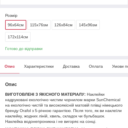
Розмір
96х64см
115x76sм
126х84см
145x96sм
172х114см
Готово до відправки
Опис
Характеристики
Доставка
Оплата
Умови п
Опис
ВИГОТОВЛЕНІ З ЯКІСНОГО МАТЕРІАЛУ:
Наклейки
надруковані екологічно чистим чорнилом марки SunChemical
на екологічно чистій та високоякісній матовій плівці німецького
бренду Orafol з 5-річною гарантією. Після того, як ви наклеїли
наклейку, жодних ліній, хвиль, складок чи бульбашок.
Наклейка водонепроникна і не вигоряє на сонці.