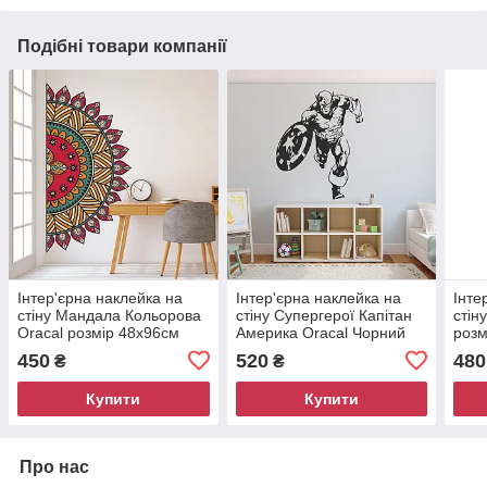
Подібні товари компанії
Інтер'єрна наклейка на
Інтер'єрна наклейка на
Інте
стіну Мандала Кольорова
стіну Супергерої Капітан
стін
Oracal розмір 48х96см
Америка Oracal Чорний
розм
001
розмір 96х78см
450
520
480
₴
₴
Купити
Купити
Про нас