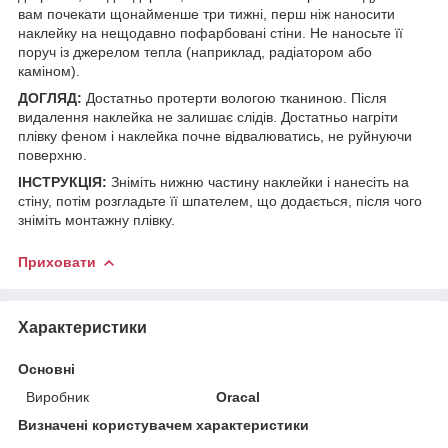
вам почекати щонайменше три тижні, перш ніж наносити
наклейку на нещодавно пофарбовані стіни. Не наносьте її
поруч із джерелом тепла (наприклад, радіатором або
каміном).
ДОГЛЯД:
Достатньо протерти вологою тканиною. Після
видалення наклейка не залишає слідів. Достатньо нагріти
плівку феном і наклейка почне відвалюватись, не руйнуючи
поверхню.
ІНСТРУКЦІЯ:
Зніміть нижню частину наклейки і нанесіть на
стіну, потім розгладьте її шпателем, що додається, після чого
зніміть монтажну плівку.
Приховати
Характеристики
Основні
Виробник
Oracal
Визначені користувачем характеристики