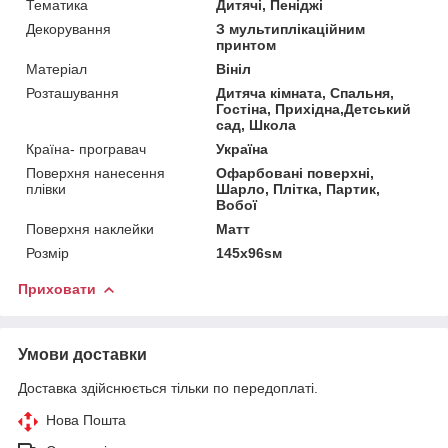
Тематика
Дитячі, Пеніджі
Декорування
З мультиплікаційним
принтом
Матеріал
Вініл
Розташування
Дитяча кімната, Спальня,
Гостіна, Прихідна,Детський
сад, Школа
Країна- програвач
Україна
Поверхня нанесення
Офарбовані поверхні,
плівки
Шарло, Плітка, Партик,
Вобої
Поверхня наклейки
Матт
Розмір
145x96sм
Приховати
Умови доставки
Доставка здійснюється тільки по передоплаті.
Нова Пошта