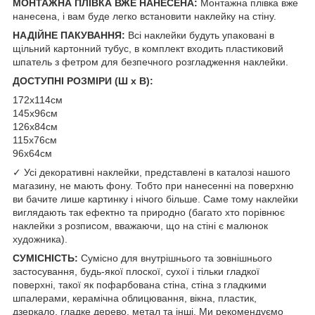
МОНТАЖНА ПЛІВКА ВЖЕ НАНЕСЕНА:
Монтажна плівка вже
нанесена, і вам буде легко встановити наклейку на стіну.
НАДІЙНЕ ПАКУВАННЯ:
Всі наклейки будуть упаковані в
щільний картонний тубус, в комплект входить пластиковий
шпатель з фетром для безпечного розгладження наклейки.
ДОСТУПНІ РОЗМІРИ (Ш х В):
172х114см
145х96см
126х84см
115х76см
96х64см
✓ Усі декоративні наклейки, представлені в каталозі нашого
магазину, не мають фону. Тобто при нанесенні на поверхню
ви бачите лише картинку і нічого більше. Саме тому наклейки
виглядають так ефектно та природно (багато хто порівнює
наклейки з розписом, вважаючи, що на стіні є малюнок
художника).
СУМІСНІСТЬ:
Сумісно для внутрішнього та зовнішнього
застосування, будь-якої плоскої, сухої і тільки гладкої
поверхні, такої як пофарбована стіна, стіна з гладкими
шпалерами, керамічна облицювання, вікна, пластик,
дзеркало, гладке дерево, метал та інші. Ми рекомендуємо