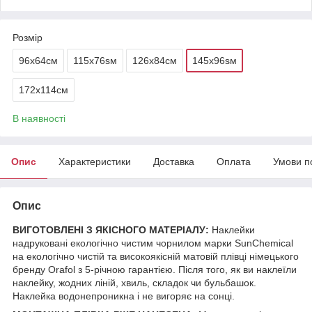
Розмір
96х64см
115x76sм
126х84см
145x96sм
172х114см
В наявності
Опис
Характеристики
Доставка
Оплата
Умови п
Опис
ВИГОТОВЛЕНІ З ЯКІСНОГО МАТЕРІАЛУ:
Наклейки
надруковані екологічно чистим чорнилом марки SunChemical
на екологічно чистій та високоякісній матовій плівці німецького
бренду Orafol з 5-річною гарантією. Після того, як ви наклеїли
наклейку, жодних ліній, хвиль, складок чи бульбашок.
Наклейка водонепроникна і не вигоряє на сонці.