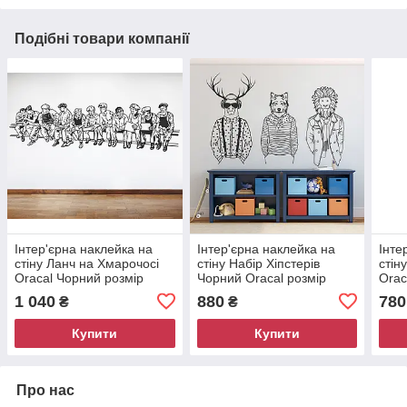
Подібні товари компанії
Інтер'єрна наклейка на
Інтер'єрна наклейка на
Інте
стіну Ланч на Хмарочосі
стіну Набір Хіпстерів
стін
Oracal Чорний розмір
Чорний Oracal розмір
Orac
51x179см 002
96х142см
1 040
880
780
₴
₴
Купити
Купити
Про нас